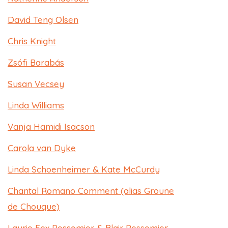
David Teng Olsen
Chris Knight
Zsófi Barabás
Susan Vecsey​
Linda Williams
Vanja Hamidi Isacson​
Carola van Dyke
Linda Schoenheimer & Kate McCurdy
Chantal Romano Comment (alias Groune
de Chouque)​
Laurie Fox Pessemier & Blair Pessemier