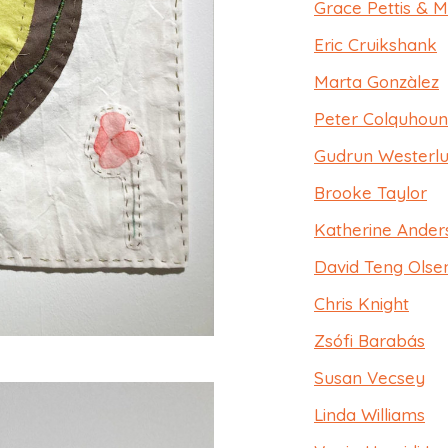
Grace Pettis & M
Eric Cruikshank
Marta Gonzàlez
Peter Colquhoun
Gudrun Westerl
Brooke Taylor
Katherine Ander
David Teng Olse
Chris Knight
Zsófi Barabás
Susan Vecsey
Linda Williams