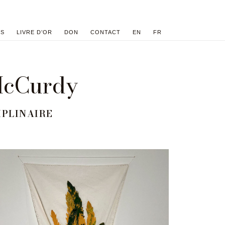
ES
LIVRE D’OR
DON
CONTACT
EN
FR
McCurdy
IPLINAIRE