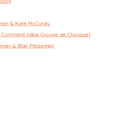
acson
imer & Kate McCurdy
Comment (alias Groune de Chouque)​
mier & Blair Pessemier