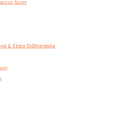
arcus Scott
und & Ebba Stålhandske
son
n