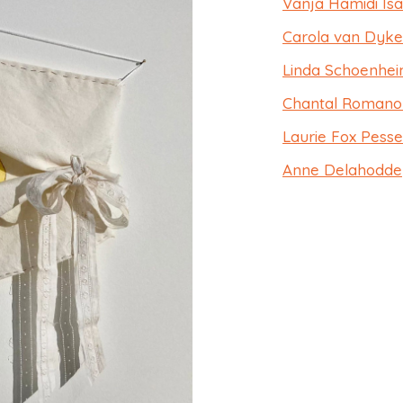
Vanja Hamidi Is
Carola van Dyke
Linda Schoenhe
Chantal Romano 
Laurie Fox Pesse
Anne Delahodde